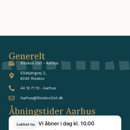
Generelt
Risskov Ost - Aarhus
Ellebjergvej 2,
8240 Risskov
44 10 71 10 - Aarhus
Aarhus@RisskovOst.dk
Åbningstider Aarhus
Vi åbner i dag kl. 10.00
Lukket nu